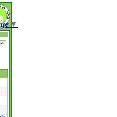
age
▼
akt