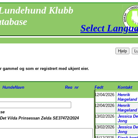
 Lundehund Klubb
tabase
Select Langu
år gammel og som er registrert med ukjent eier.
HundeNavn
Reg_nr
Født
Kontakt
Ayla
NO41446/26
12/04/2026
Henrik
Hægeland
Trym
NO41447/26
12/04/2026
Henrik
Hægeland
.se
A Thorable Vi-king Of
NHSB3377636
13/02/2026
Jessica De
Det Vilda Prinsessan Zelda SE37472/2024
Vorkosmia
Jong
Just Troll With It Of Vorkosmia
NHSB3377637
13/02/2026
Jessica De
Jong
Eriksro Future Hope of James
FI12424/26
15/12/2025
Finsk kont