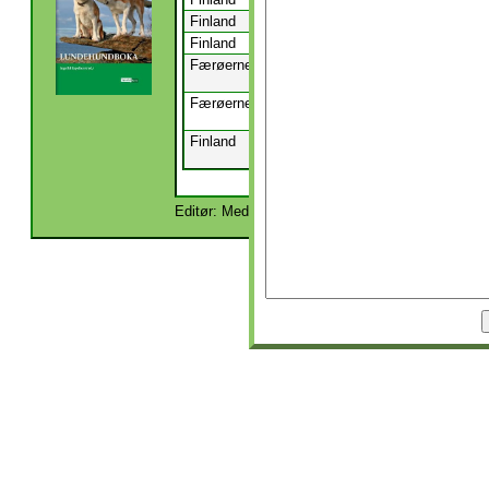
Finland
Åland
Hammarland
Finland
Åland
Hammarland
Færøerne
Suðurstreymoy
Tórshavnar
Færøerne
Suðurstreymoy
Tórshavnar
Finland
Mellersta
Kannus
Österbotten
Editør: Medlemmer | Redaktør: Avlsraadet, Kartot