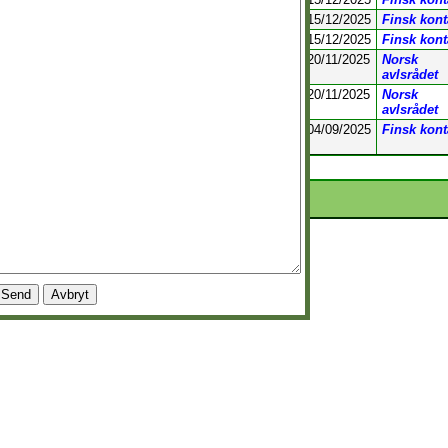
Eriksro Future Hope of Josh
FI12425/26
15/12/2025
Finsk kont
Eriksro Future Hope of Julie
FI12427/26
15/12/2025
Finsk kont
Køtlum lundis Fjølnir Ruggsonur
DK15737/2025
20/11/2025
Norsk
avlsrådet
Køtlum lundis Fanny
DK15740/2025
20/11/2025
Norsk
Ruggsdóttur
avlsrådet
Vuhvelin Väkevä-Väinö
FI41430/25
04/09/2025
Finsk kont
ekfører | Webmaster: Utvikler