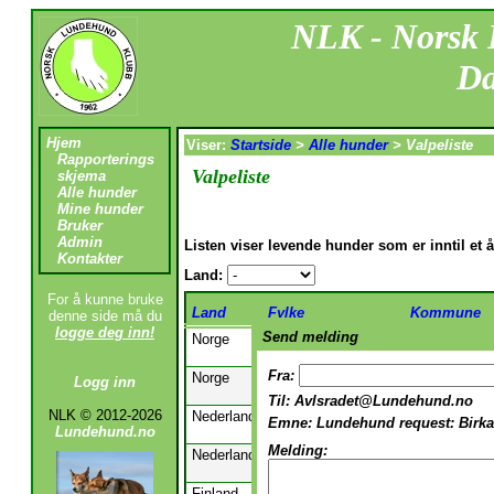
NLK - Norsk
Da
Hjem
Viser:
Startside
>
Alle hunder
>
Valpeliste
Rapporterings
Valpeliste
skjema
Alle hunder
Mine hunder
Bruker
Admin
Listen viser levende hunder som er inntil et 
Kontakter
Land:
For å kunne bruke
Land
Fylke
Kommune
denne side må du
logge deg inn!
Send melding
Norge
Vest-Agder
Lindesnes
Fra:
Norge
Vest-Agder
Lindesnes
Logg inn
Til:
Avlsradet@Lundehund.no
NLK © 2012-2026
Nederland
Friesland
Leeuwarden
Emne:
Lundehund request: Birka
Lundehund.no
Melding:
Nederland
Friesland
Leeuwarden
Finland
Åland
Hammarland