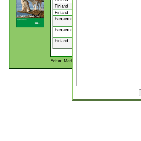
Finland
Åland
Hammarland
Finland
Åland
Hammarland
Færøerne
Suðurstreymoy
Tórshavnar
Færøerne
Suðurstreymoy
Tórshavnar
Finland
Mellersta
Kannus
Österbotten
Editør: Medlemmer | Redaktør: Avlsraadet, Kartot