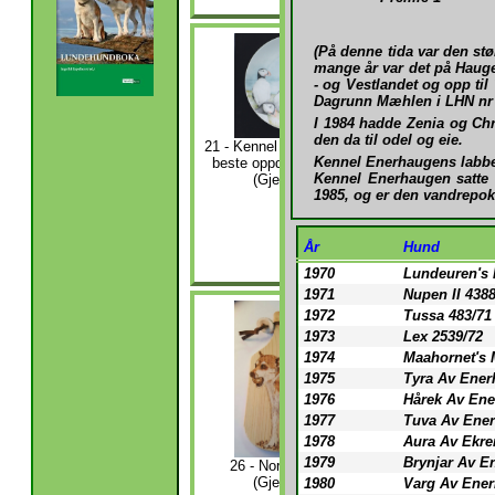
(På denne tida var den stør
mange år var det på Hauger
- og Vestlandet og opp til
Dagrunn Mæhlen i LHN nr 
I 1984 hadde Zenia og Ch
den da til odel og eie.
21 - Kennel Enerhaugen til
Kennel Enerhaugens labb
beste oppdretterklasse -
Kennel Enerhaugen satte 
(Gjeldende)
1985, og er den vandrepo
22 - Elea
Christi
minnepremie 
År
Hund
hund - (Gjel
1970
Lundeuren's E
1971
Nupen II 4388
1972
Tussa 483/71
1973
Lex 2539/72
1974
Maahornet's 
1975
Tyra Av Ener
1976
Hårek Av Ene
1977
Tuva Av Ener
1978
Aura Av Ekre
27 - BIM V
1979
Brynjar Av E
26 - Nordnorsken -
(Gjelden
(Gjeldende)
1980
Varg Av Ener