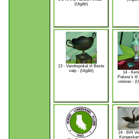
(Utgått)
13 - Vandrepokal til Beste
valp - (Utgått)
14 - Ken
Paluna`s til
veteran - (U
24 - BIR Ve
Kongeskar