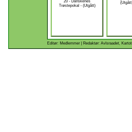
20 - Danskenes
(Utgått
Trøstepokal - (Utgått)
Editør: Medlemmer | Redaktør: Avlsraadet, Kartot