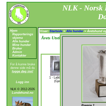
NLK - Norsk
Da
Hjem
Viser:
Startside
>
Alle hunder
>
Åretshund o
Rapporterings
Årets Utstillingshund - Årets Aktiv
skjema
Alle hunder
Mine hunder
Velg en premie:
Bruker
Admin
Kontakter
For å kunne bruke
denne side må du
logge deg inn!
11 - Til oppd
1 - Labbepokalen -
av beste v
(Gjeldende)
Logg inn
(Gjelden
NLK © 2012-2026
Lundehund.no
Premie 1