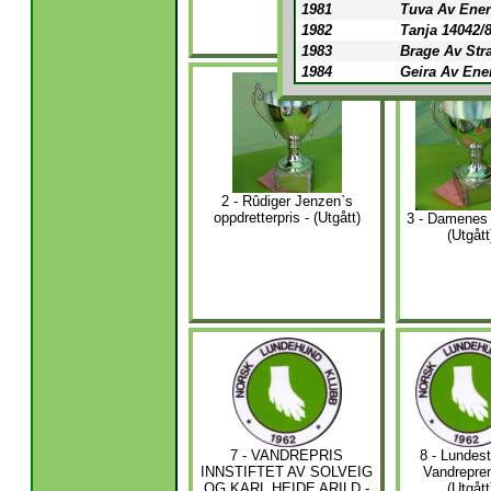
1981
Tuva Av Ener
1982
Tanja 14042/
1983
Brage Av Str
1984
Geira Av Ene
2 - Rûdiger Jenzen`s
oppdretterpris - (Utgått)
3 - Damenes 
(Utgått
7 - VANDREPRIS
8 - Lundes
INNSTIFTET AV SOLVEIG
Vandreprem
OG KARL HEIDE ARILD -
(Utgått