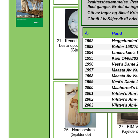
kvalitetsbedømmelse. Prem
flest ganger. Er det da inge
Gitt av Inger og Aksel Kri
Gitt til Liv Skjervik til ode
År
Hund
1992
Heggelunden'
21 - Kennel Enerhaugen til
beste oppdretterklasse -
1993
Balder 15877/
(Gjeldende)
1994
Linesviken's 
1995
Kani 14468/83
22 - Elea
Christi
1996
Vest's Dante 
minnepremie 
1997
Maasta Av Va
hund - (Gjel
1998
Maasta Av Va
1999
Vest's Dante 
2000
Maahornet's 
2001
Viliten's Ami
2002
Viliten's Ami
2003
Viliten's Ami
27 - BIM V
26 - Nordnorsken -
(Gjelden
(Gjeldende)