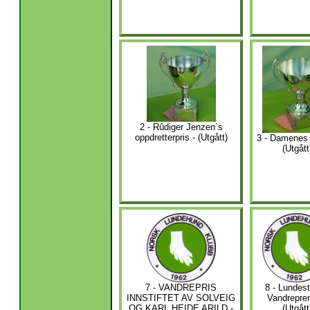
2 - Rûdiger Jenzen`s
oppdretterpris - (Utgått)
3 - Damenes 
(Utgått
7 - VANDREPRIS
8 - Lundes
INNSTIFTET AV SOLVEIG
Vandreprem
OG KARL HEIDE ARILD -
(Utgått