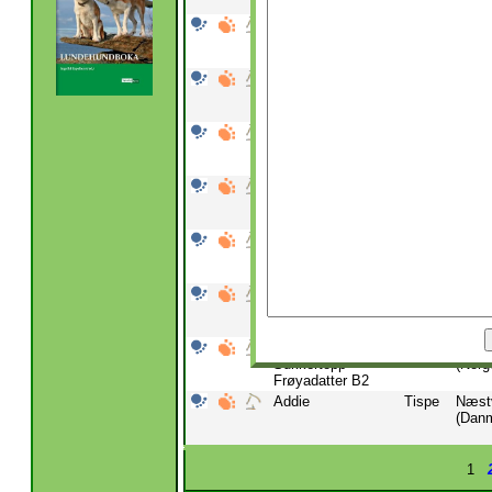
Abutampuri
Hann
- (Fin
Acornway's Alert
Tispe
Hollo
Coconut
(Finl
Acornway's Alert
Tispe
Hollo
Peanut
(Finl
Acornway's Alert
Hann
Hollo
Walnut
(Finl
Ada
Tispe
Halm
(Sver
Ada Eradotter
Tispe
Flesb
(Norg
Adagull
Tispe
Øystr
Sukkertopp
(Norg
Frøyadatter B2
Addie
Tispe
Næst
(Dan
1