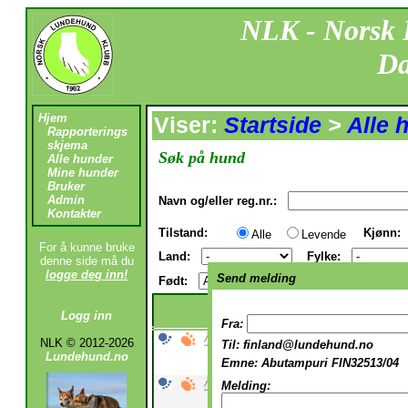
NLK - Norsk
Da
Hjem
Viser:
Startside
>
Alle 
Rapporterings
skjema
Søk på hund
Alle hunder
Mine hunder
Bruker
Admin
Navn og/eller reg.nr.:
Kontakter
Tilstand:
Kjønn:
Alle
Levende
For å kunne bruke
Land:
Fylke:
denne side må du
logge deg inn!
Send melding
Født:
Logg inn
Navn
Kjønn
Sted
Fra:
A Thorable Vi-king
Hann
Leeu
NLK © 2012-2026
Til:
finland@lundehund.no
Of Vorkosmia
(Nede
Lundehund.no
Emne:
Abutampuri FIN32513/04
Abbe
Hann
Brän
Melding:
(Finl