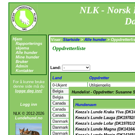
NLK - Norsk
Da
Hjem
Viser:
Startside
>
Alle hunder
>
Oppdretterlis
Rapporterings
Oppdretterliste
skjema
Alle hunder
Mine hunder
Bruker
Admin
Land:
Kontakter
Land
Oppdretter
For å kunne bruke
0-Ukjent
Utilgjengelig
denne side må du
logge deg inn!
Belgia
Utilgjengelig
Hundelist - Oppdretter: Susanne 
Belgia
Utilgjengelig
Canada
Utilgjengelig
Logg inn
Hundenavn
Canada
Utilgjengelig
Keeza's Lunde Kraka Ylva (DK14
NLK © 2012-2026
Canada
Utilgjengelig
Keeza's Lunde Lauga (DK19782/
Lundehund.no
Danmark
Utilgjengelig
Keeza's Lunde Lofar (DK19781/2
Danmark
Utilgjengelig
Keeza's Lunde Magna (DK14164/
Danmark
Utilgjengelig
Keeza's Lunde Megin (DK14165/