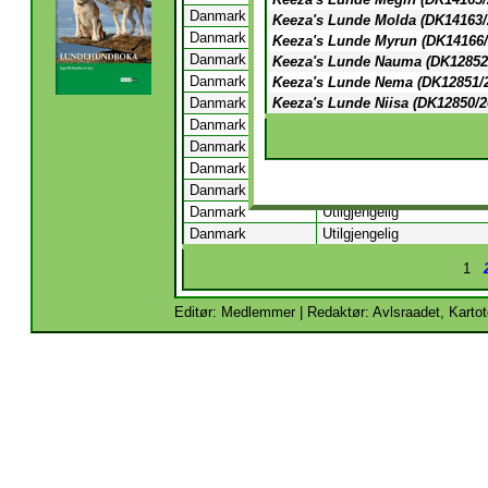
Danmark
Utilgjengelig
Keeza's Lunde Molda (DK14163/
Danmark
Utilgjengelig
Keeza's Lunde Myrun (DK14166/
Danmark
Utilgjengelig
Keeza's Lunde Nauma (DK12852
Danmark
Utilgjengelig
Keeza's Lunde Nema (DK12851/
Danmark
Keeza's Lunde Niisa (DK12850/2
Hansen, Susanne Stig
Danmark
Utilgjengelig
Danmark
Heldager, Estrid
Danmark
Utilgjengelig
Danmark
Utilgjengelig
Danmark
Utilgjengelig
Danmark
Utilgjengelig
1
Editør: Medlemmer | Redaktør: Avlsraadet, Kartot