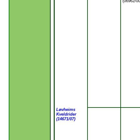
(06962/00
Løvheims
Kveldrider
(14671/07)