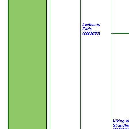
Løvheims
Edda
(22232/03)
Viking Vi
Strandb