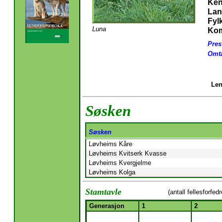
Ken
Lan
Fyl
Luna
Ko
Pres
Omta
Len
Søsken
Søsken
Løvheims Kåre
Løvheims Kvitserk Kvasse
Løvheims Kvergjelme
Løvheims Kolga
Stamtavle
(antall fellesforfed
Generasjon
1
2