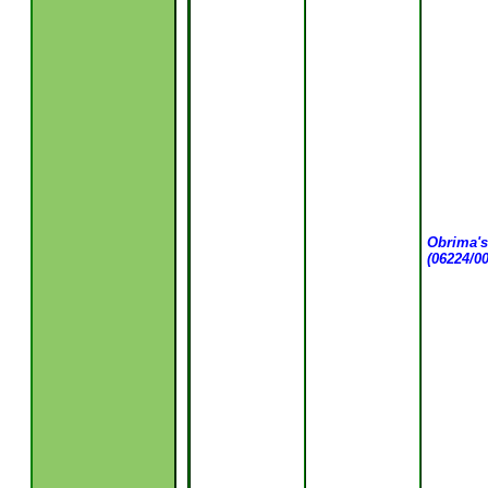
Obrima's
(06224/00