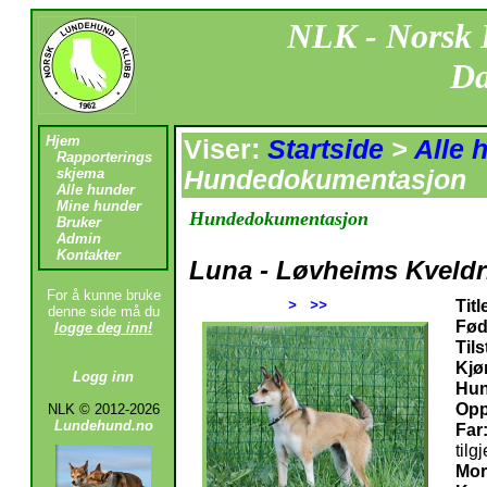
NLK - Norsk
Da
Hjem
Viser:
Startside
>
Alle 
Rapporterings
skjema
Hundedokumentasjon
Alle hunder
Mine hunder
Hundedokumentasjon
Bruker
Admin
Kontakter
Luna - Løvheims Kveldr
For å kunne bruke
Titl
>
>>
denne side må du
Føde
logge deg inn!
Til
Kjø
Logg inn
Hun
Opp
NLK © 2012-2026
Lundehund.no
Far
tilg
Mor