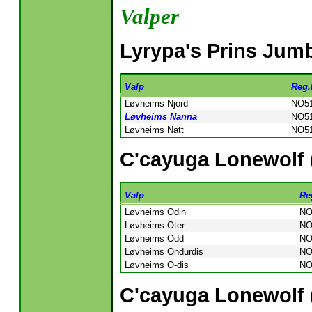
Valper
Lyrypa's Prins Jumb
Valp
Reg.
Løvheims Njord
NO51
Løvheims Nanna
NO51
Løvheims Natt
NO51
C'cayuga Lonewolf
Valp
Re
Løvheims Odin
NO
Løvheims Oter
NO
Løvheims Odd
NO
Løvheims Ondurdis
NO
Løvheims O-dis
NO
C'cayuga Lonewolf