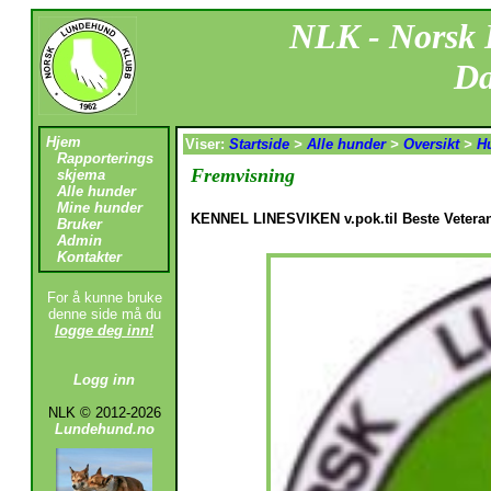
NLK - Norsk
Da
Hjem
Viser:
Startside
>
Alle hunder
>
Oversikt
>
H
Rapporterings
Fremvisning
skjema
Alle hunder
Mine hunder
KENNEL LINESVIKEN v.pok.til Beste Vetera
Bruker
Admin
Kontakter
For å kunne bruke
denne side må du
logge deg inn!
Logg inn
NLK © 2012-2026
Lundehund.no