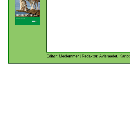
Editør: Medlemmer | Redaktør: Avlsraadet, Kartot