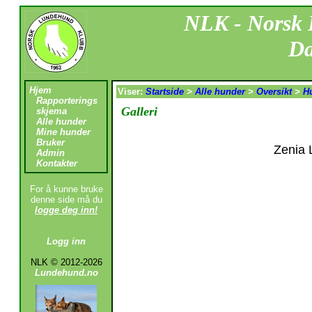
NLK - Norsk
Da
Hjem
Viser:
Startside
>
Alle hunder
>
Oversikt
>
H
Rapporterings
Galleri
skjema
Alle hunder
Mine hunder
Bruker
Zenia 
Admin
Kontakter
For å kunne bruke
denne side må du
logge deg inn!
Logg inn
NLK © 2012-2026
Lundehund.no